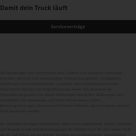
Damit dein Truck läuft
Serviceverträge
Die Abbildungen und Texte können auch Zubehör und Sonderausstattungen
enthalten, die nicht zum serienmäßigen Lieferumfang gehören. Die gezeigten
Abbildungen sind nur beispielhaft und geben nicht notwendigerweise den
tatsächlichen Zustand der Originalfahrzeuge wieder. Das Aussehen der
Originalfahrzeuge kann von diesen Abbildungen abweichen. Änderungen sind
vorbehalten. Die Abbildungen und Texte können ebenso Typen,
Betreuungsleistungen, Services und Produkte enthalten, die in einzelnen Ländern
nicht angeboten werden.
Als international tätiges Unternehmen zählen Chancengleichheit, Vielfalt, Offenheit
und Respekt zu den Grundüberzeugungen der Daimler Truck AG. Dies zeigen wir in
der Art und Weise, wie wir denken, handeln und kommunizieren. Grundsätzlich