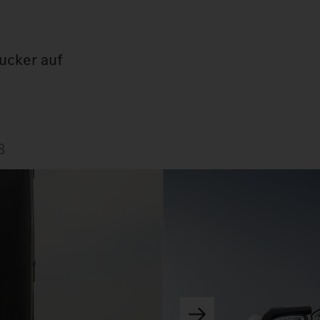
gucker auf
8