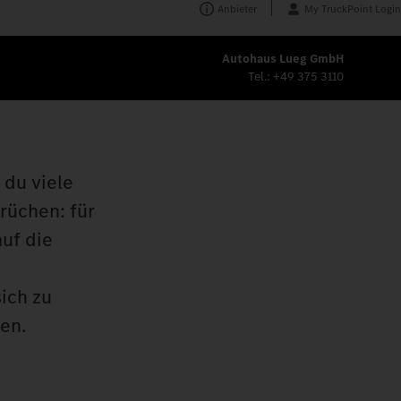
Anbieter
My TruckPoint Login
Autohaus Lueg GmbH
Tel.:
+49 375 3110
 du viele
rüchen: für
auf die
ich zu
en.