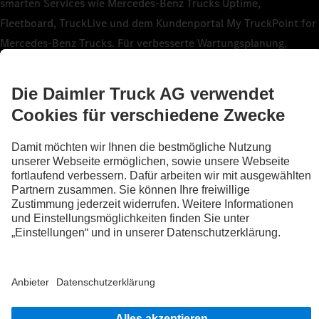
smarten Services wie Mercedes‑Benz Trucks Uptime,
Fleetboard, TruckLive und dem Kundenportal My TruckPoint for
Mercedes‑Benz Trucks. Für verbesserte Wartungsplanung,
kürzere Werkstattaufenthalte, mehr Transparenz unterwegs –
oder eine dynamische Routenplanung anhand von
Echtzeitverkehrsdaten. Übrigens: Selbst unser Mercedes‑Benz
Trucks Service24h ist im Pannenfall noch schneller, wenn er auf
die digitalen Daten deines Trucks zugreifen kann.
Mehr erfahren