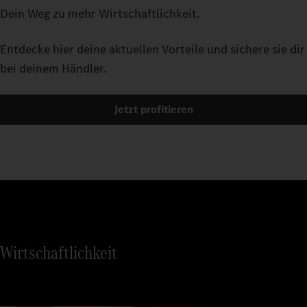
willst mehr? Es gibt zahlreiche optionale Features wie den
vorausschauende Erkennung des Straßenverlaufs: Predictive
Dein Weg zu mehr Wirtschaftlichkeit.
Klima-Schwingsitz oder das Multimedia Cockpit, interactive.
Powertrain Control kann deinen Kraftstoffverbrauch um bis zu
5 Prozent
senken. Auf der Autobahn ebenso wie auf der
1
Entdecke hier deine aktuellen Vorteile und sichere sie dir
Landstraße.
bei deinem Händler.
Jetzt profitieren
Wirtschaftlichkeit