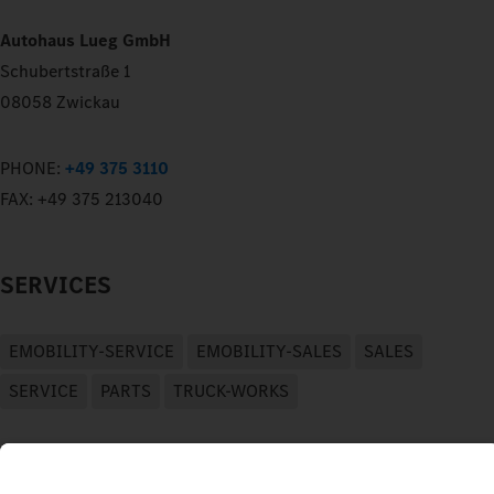
Autohaus Lueg GmbH
Schubertstraße 1
08058 Zwickau
PHONE:
+49 375 3110
FAX:
+49 375 213040
SERVICES
EMOBILITY-SERVICE
EMOBILITY-SALES
SALES
SERVICE
PARTS
TRUCK-WORKS
OPEN-HOURS