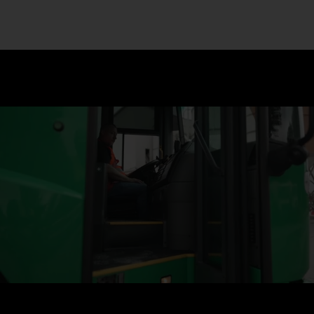
Niedrige Sitzposition und bodentief verglaste Falttüren: Mit
dem Econic bist du auf Augenhöhe mit dem Straßengeschehen.
Bequem rein und raus im arbeitsreichen Alltag: Dank der
niedrigen Höhe müssen du und deine Crew nur 2 Stufen beim
Einsteigen nehmen.