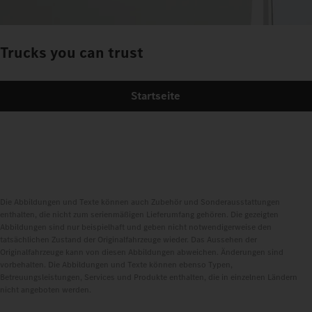
Trucks you can trust
Startseite
Die Abbildungen und Texte können auch Zubehör und Sonderausstattungen
enthalten, die nicht zum serienmäßigen Lieferumfang gehören. Die gezeigten
Abbildungen sind nur beispielhaft und geben nicht notwendigerweise den
tatsächlichen Zustand der Originalfahrzeuge wieder. Das Aussehen der
Originalfahrzeuge kann von diesen Abbildungen abweichen. Änderungen sind
vorbehalten. Die Abbildungen und Texte können ebenso Typen,
Betreuungsleistungen, Services und Produkte enthalten, die in einzelnen Ländern
nicht angeboten werden.