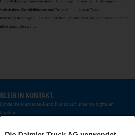
Originalfahrzeuge kann von diesen Abbildungen abweichen. Änderungen sind
vorbehalten. Die Abbildungen und Texte können ebenso Typen,
Betreuungsleistungen, Services und Produkte enthalten, die in einzelnen Ländern
nicht angeboten werden.
BLEIB IN KONTAKT.
Entdecke Mercedes-Benz Trucks auf unseren digitalen
Kanälen.